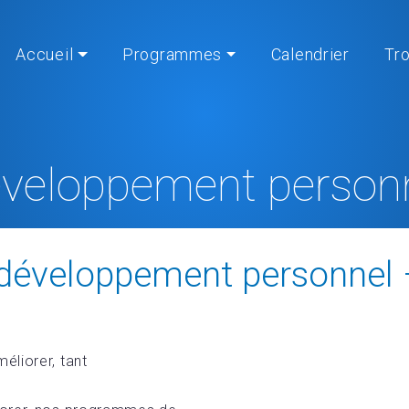
Accueil
Programmes
Calendrier
Tr
veloppement person
Home
» Développement personnel
éveloppement personnel 
éliorer, tant